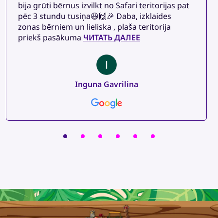
bija grūti bērnus izvilkt no Safari teritorijas pat
pēc 3 stundu tusiņa😆🙌🎉 Daba, izklaides
zonas bērniem un lieliska , plaša teritorija
priekš pasākuma
ЧИТАТЬ ДАЛЕЕ
Inguna Gavrilina